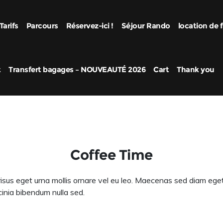
Tarifs
Parcours
Réservez-ici !
Séjour Rando
location de f
t
Transfert bagages – NOUVEAUTÉ 2026
Cart
Thank you
Coffee Time
 risus eget urna mollis ornare vel eu leo. Maecenas sed diam ege
inia bibendum nulla sed.