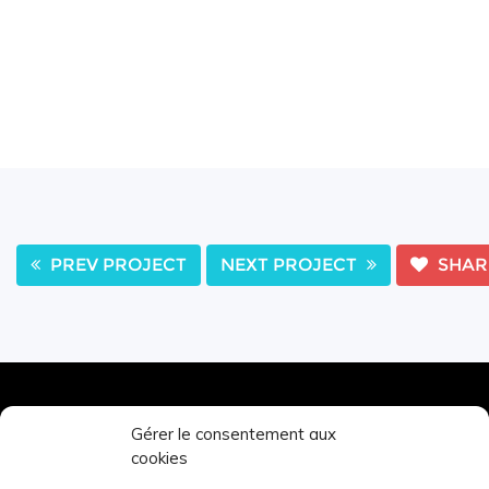
PREV PROJECT
NEXT PROJECT
SHA
Gérer le consentement aux
TOURS’N BIKES
cookies