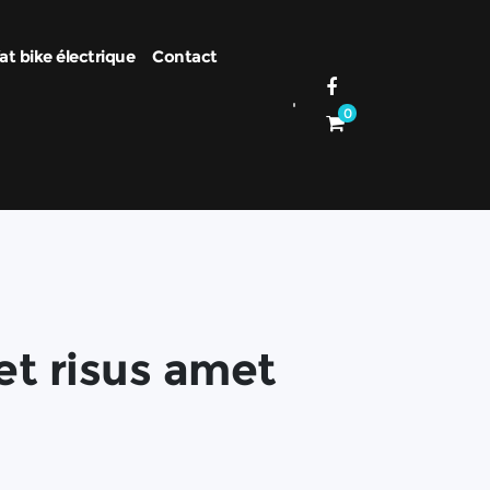
at bike électrique
Contact
0
t risus amet