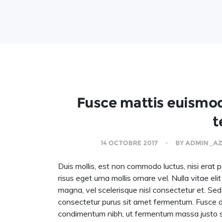
Fusce mattis euismod
t
14 OCTOBRE 2017
BY
ADMIN_AZ
Duis mollis, est non commodo luctus, nisi erat po
risus eget urna mollis ornare vel. Nulla vitae e
magna, vel scelerisque nisl consectetur et. Sed
consectetur purus sit amet fermentum. Fusce d
condimentum nibh, ut fermentum massa justo si