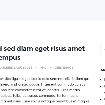
 sed diam eget risus amet
empus
AYLERIDEAUCYCLES
0
GRID IMAGE
AR
rttitor ligula, eget lacinia odio sem nec elit. Nullam quis
lit libero, a pharetra augue. Praesent commodo cursus
 posuere consectetur est at lobortis. Cras mattis
apibus, tellus ac cursus commodo, tortor mauris
t amet risus. Cum sociis natoque penatibus et magnis