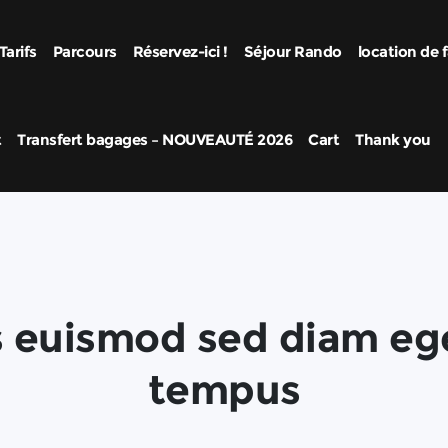
Tarifs
Parcours
Réservez-ici !
Séjour Rando
location de f
t
Transfert bagages – NOUVEAUTÉ 2026
Cart
Thank you
s euismod sed diam ege
tempus