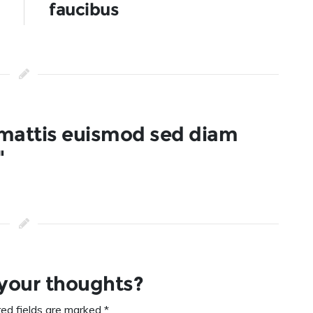
faucibus
mattis euismod sed diam
"
 your thoughts?
red fields are marked *