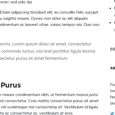
Donec sed odio dui.
iam adipiscing tincidunt elit, eu convallis felis suscipit
u sagittis mauris. Donec non dolor ac elit aliquam
ondimentum ac laoreet vitae, varius tempor nisi. Duis non
bortis. Lorem ipsum dolor sit amet, consectetur
CO
n commodo luctus, nisi erat porttitor ligula lacinia
nsectetur purus sit amet fermentum.
A
 Purus
Fu
to
or mauris condimentum nibh, ut fermentum massa justo
fe
sed consectetur. Cras mattis consectetur purus sit amet
au
scelerisque nisl consectetur et. Vestibulum id ligula
rta ac consectetur ac, vestibulum at eros.