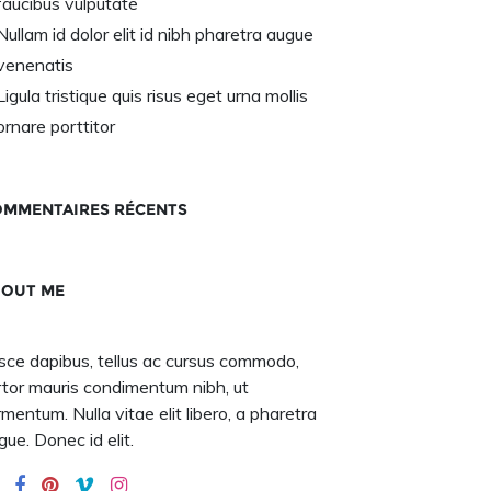
faucibus vulputate
Nullam id dolor elit id nibh pharetra augue
venenatis
Ligula tristique quis risus eget urna mollis
ornare porttitor
MMENTAIRES RÉCENTS
BOUT ME
sce dapibus, tellus ac cursus commodo,
rtor mauris condimentum nibh, ut
rmentum. Nulla vitae elit libero, a pharetra
gue. Donec id elit.