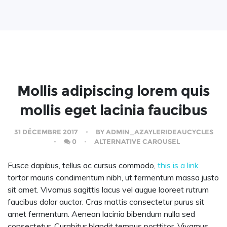
Mollis adipiscing lorem quis
mollis eget lacinia faucibus
31 DÉCEMBRE 2017
BY
ADMIN_AZAYLERIDEAUCYCLES
0
ALTERNATIVE CAROUSEL
Fusce dapibus, tellus ac cursus commodo,
this is a link
tortor mauris condimentum nibh, ut fermentum massa justo
sit amet. Vivamus sagittis lacus vel augue laoreet rutrum
faucibus dolor auctor. Cras mattis consectetur purus sit
amet fermentum. Aenean lacinia bibendum nulla sed
consectetur. Curabitur blandit tempus porttitor. Vivamus