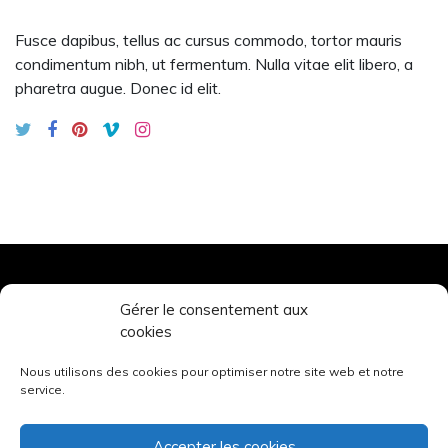
Fusce dapibus, tellus ac cursus commodo, tortor mauris
condimentum nibh, ut fermentum. Nulla vitae elit libero, a
pharetra augue. Donec id elit.
Gérer le consentement aux
TOURS’N BIKES
cookies
© 2026. All rights reserved.
Nous utilisons des cookies pour optimiser notre site web et notre
service.
Mentions légales
Accepter les cookies