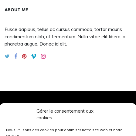
ABOUT ME
Fusce dapibus, tellus ac cursus commodo, tortor mauris
condimentum nibh, ut fermentum. Nulla vitae elit libero, a
pharetra augue. Donec id elit.
Gérer le consentement aux
TOURS’N BIKES
cookies
© 2026. All rights reserved.
Nous utilisons des cookies pour optimiser notre site web et notre
service.