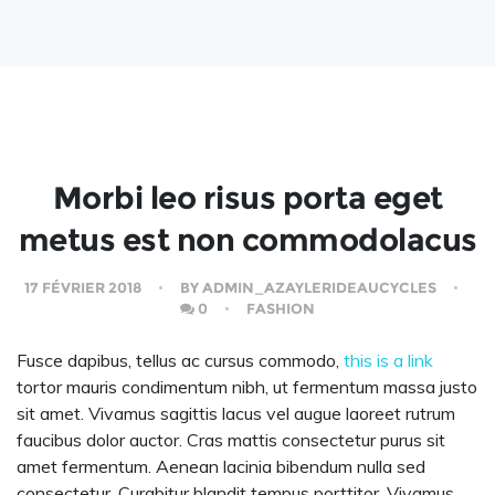
Morbi leo risus porta eget
metus est non commodolacus
17 FÉVRIER 2018
BY
ADMIN_AZAYLERIDEAUCYCLES
0
FASHION
Fusce dapibus, tellus ac cursus commodo,
this is a link
tortor mauris condimentum nibh, ut fermentum massa justo
sit amet. Vivamus sagittis lacus vel augue laoreet rutrum
faucibus dolor auctor. Cras mattis consectetur purus sit
amet fermentum. Aenean lacinia bibendum nulla sed
consectetur. Curabitur blandit tempus porttitor. Vivamus