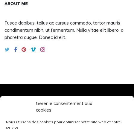
ABOUT ME
Fusce dapibus, tellus ac cursus commodo, tortor mauris
condimentum nibh, ut fermentum. Nulla vitae elit libero, a
pharetra augue. Donec id elit.
Gérer le consentement aux
TOURS’N BIKES
cookies
© 2026. All rights reserved.
Nous utilisons des cookies pour optimiser notre site web et notre
service.