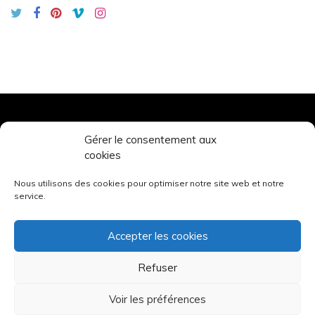
Gérer le consentement aux
TOURS’N BIKES
cookies
© 2026. All rights reserved.
Nous utilisons des cookies pour optimiser notre site web et notre
service.
Mentions légales
Accepter les cookies
Politique de cookies (UE)
Refuser
Voir les préférences