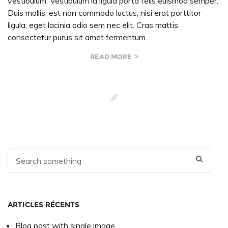
vestibulum. Vestibulum id ligula porta felis euismod semper.
Duis mollis, est non commodo luctus, nisi erat porttitor
ligula, eget lacinia odio sem nec elit. Cras mattis
consectetur purus sit amet fermentum.
READ MORE
ARTICLES RÉCENTS
Blog post with single image